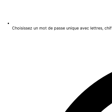
Choisissez un mot de passe unique avec lettres, chif