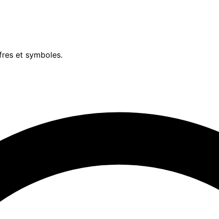
fres et symboles.