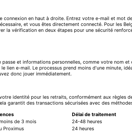
 de connexion en haut à droite. Entrez votre e-mail et mot
écessaire, et vous êtes directement connecté. Pour les Bel
iver la vérification en deux étapes pour une sécurité renfo
t de passe et informations personnelles, comme votre nom e
a le lien e-mail. Le processus prend moins d'une minute, i
ouvez donc jouer immédiatement.
e votre identité pour les retraits, conformément aux règles
Cela garantit des transactions sécurisées avec des méthodes
gences
Délai de traitement
 moins de 3 mois
24-48 heures
u Proximus
24 heures