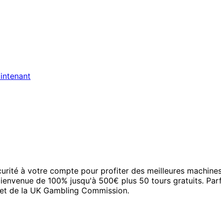
intenant
urité à votre compte pour profiter des meilleures machine
envenue de 100% jusqu'à 500€ plus 50 tours gratuits. Parfa
y et de la UK Gambling Commission.