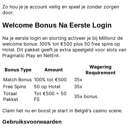
Zo hou je je account veilig en speel je zonder zorgen
door.
Welcome Bonus Na Eerste Login
Na je eerste login en storting activeer je bij Millionz de
welcome bonus: 100% tot €500 plus 50 free spins op
Hotel. Dit pakket geeft je extra speelgeld voor slots van
Pragmatic Play en NetEnt.
Wagering
Bonus Type
Amount
Requirement
Match Bonus
100% tot €500
35x
Free Spins
50 op Hotel
35x
Totaal
Tot €500 + 50
35x bonus
Pakket
FS
Claim het nu en boost je start in België's casino scene.
Gebruiksvoorwaarden