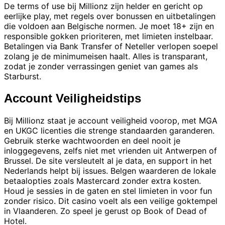
De terms of use bij Millionz zijn helder en gericht op
eerlijke play, met regels over bonussen en uitbetalingen
die voldoen aan Belgische normen. Je moet 18+ zijn en
responsible gokken prioriteren, met limieten instelbaar.
Betalingen via Bank Transfer of Neteller verlopen soepel
zolang je de minimumeisen haalt. Alles is transparant,
zodat je zonder verrassingen geniet van games als
Starburst.
Account Veiligheidstips
Bij Millionz staat je account veiligheid voorop, met MGA
en UKGC licenties die strenge standaarden garanderen.
Gebruik sterke wachtwoorden en deel nooit je
inloggegevens, zelfs niet met vrienden uit Antwerpen of
Brussel. De site versleutelt al je data, en support in het
Nederlands helpt bij issues. Belgen waarderen de lokale
betaalopties zoals Mastercard zonder extra kosten.
Houd je sessies in de gaten en stel limieten in voor fun
zonder risico. Dit casino voelt als een veilige goktempel
in Vlaanderen. Zo speel je gerust op Book of Dead of
Hotel.