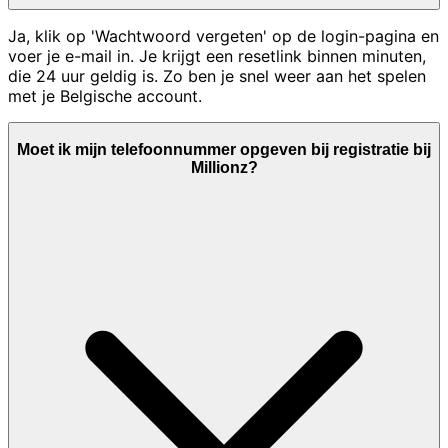
Ja, klik op 'Wachtwoord vergeten' op de login-pagina en
voer je e-mail in. Je krijgt een resetlink binnen minuten,
die 24 uur geldig is. Zo ben je snel weer aan het spelen
met je Belgische account.
Moet ik mijn telefoonnummer opgeven bij registratie bij
Millionz?