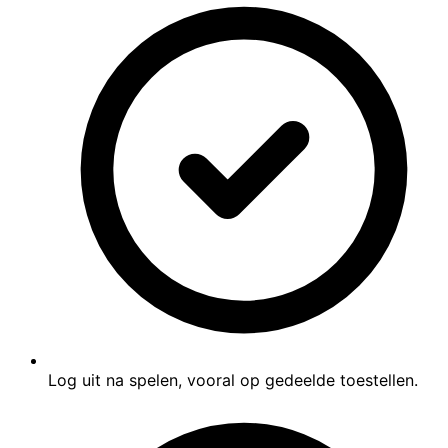
Log uit na spelen, vooral op gedeelde toestellen.