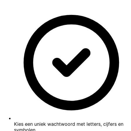
Kies een uniek wachtwoord met letters, cijfers en
symbolen.