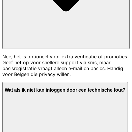
Nee, het is optioneel voor extra verificatie of promoties.
Geef het op voor snellere support via sms, maar
basisregistratie vraagt alleen e-mail en basics. Handig
voor Belgen die privacy willen.
Wat als ik niet kan inloggen door een technische fout?